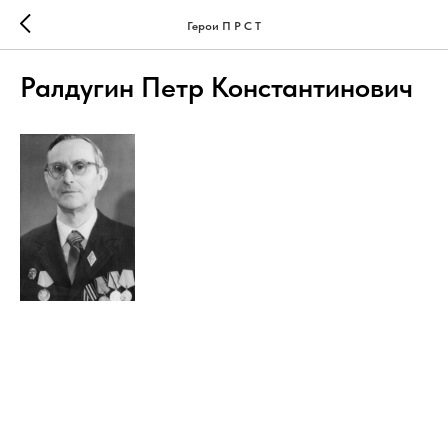
Герои П Р С Т
Ралдугин Петр Константинович