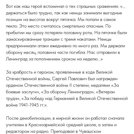
Вот как наш герой вспоминал о тех страшных сражениях: «…
держаться было трудно, так как немцы занимали выгодные
позиции на высотах вокруг пятачка. Мы попали в самое
пекло. Это место считалось смертельно опасным. По
прибытии мы сразу потеряли половину роты. На пятачке были
замаскированные траншеи с тремя накатами. Немцы
предпринимали атаки ежедневно по много раз. Мы держали
оборону месяц, половина части погибла. Нас отправили в
Ленинград за пополнением сроком на неделю…»
За храбрость и героизм, проявленные в ходе Великой
Отечественной войны, Сергей Павлович был награжден
орденом Отечественной войны II степени, медалями «За
боевые заслуги», «За оборону Ленинграда», «Ветеран
труда», «За победу над Германией в Великой Отечественной
войне 1941-1945 гг.».
После демобилизации, в мирной жизни он работал сначала
учителем в Красноармейской средней школе, а затем и
редактором на радио. Преподавал в Чувашском