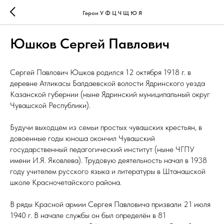
Герои У Ф Ц Ч Щ Ю Я
Юшков Сергей Павлович
Сергей Павлович Юшков родился 12 октября 1918 г. в
деревне Атликасы Балдаевской волости Ядринского уезда
Казанской губернии (ныне Ядринский муниципальный округ
Чувашской Республики).
Будучи выходцем из семьи простых чувашских крестьян, в
довоенные годы юноша окончил Чувашский
государственный педагогический институт (ныне ЧГПУ
имени И.Я. Яковлева). Трудовую деятельность начал в 1938
году учителем русского языка и литературы в Штанашской
школе Красночетайского района.
В ряды Красной армии Сергея Павловича призвали 21 июля
1940 г. В начале службы он был определён в 81