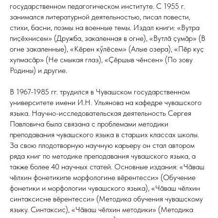
государственном педагогическом институте. С 1955 г.
занимался литературной деятельностью, писал повести,
стихи, басни, поэмы на военные темы. Издал книги: «Вутра
пиҫӗхнисем» (Дружба, закаленная в огне), «Вутлӑ ҫумӑр» (В
огне закаленные), «Кӗрен кӳлӗсем» (Алые озера), «Пӗр куҫ
хупмасӑр» (Не смыкая глаз), «Ҫӗршыв чӗнсен» (По зову
Родины) и другие.
В 1967-1985 гг. трудился в Чувашском государственном
университете имени И.Н. Ульянова на кафедре чувашского
языка. Научно-исследовательская деятельность Сергея
Павловича была связана с проблемами методики
преподавания чувашского языка в старших классах школы.
За свою плодотворную научную карьеру он стал автором
ряда книг по методике преподавания чувашского языка, а
также более 40 научных статей. Основные издания: «Чӑваш
чӗлхин фонетикипе морфологине вӗрентесси» (Обучение
фонетики и морфологии чувашского языка), «Чӑваш чӗлхин
синтаксисне вӗрентесси» (Методика обучения чувашскому
языку. Синтаксис), «Чӑваш чӗлхин методики» (Методика