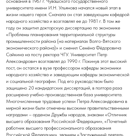
основания в 1967 г. Чувашского государственного
университета имени И.Н. Ульянова начался новый этап в
жизни нашего героя. Сначала он стал заведующим кафедрой
народного хозяйства и возглавлял ее до 1981 г. В том же
году он защитил докторскую диссертацию по экономике
«Проблемы планирования территориальной структуры
промышленности района (на материалах Волго-Вятского
экономического района)» и сменил Семёна Фёдоровича
Сайкина на посту ректора ЧГУ. Университет Петр
Александрович возглавлял до 1990 г. Покинув этот высокий
пост, он остался в вузе профессором кафедры экономики
народного хозяйства и заведующим кафедры экономической
и социальной географии. Под его руководством было
защищено 20 кандидатских диссертаций, в полтора раза
расширена учебно-производственная база университета.
Многочисленные трудовые успехи Петра Александровича в
мирной жизни были отмечены высокими правительственными
наградами – орденом Дружбы народов, знаками «Отличник
высшего образования Российской Федерации», «Почетный
работник высшего профессионального образования
Российской Федерации», званием «Заслуженный деятель