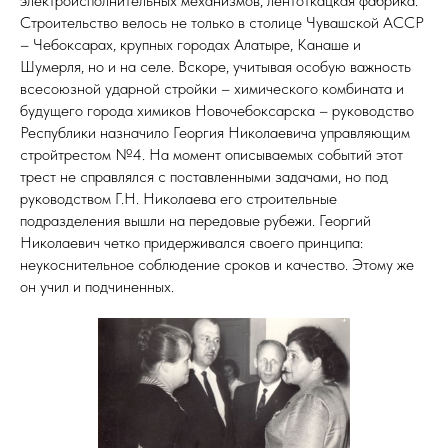
электроисполнительных механизмов, лентоткацкая фабрика.
Строительство велось не только в столице Чувашской АССР
– Чебоксарах, крупных городах Алатыре, Канаше и
Шумерля, но и на селе. Вскоре, учитывая особую важность
всесоюзной ударной стройки – химического комбината и
будущего города химиков Новочебоксарска – руководство
Республики назначило Георгия Николаевича управляющим
стройтрестом №4. На момент описываемых событий этот
трест не справлялся с поставленными задачами, но под
руководством Г.Н. Николаева его строительные
подразделения вышли на передовые рубежи. Георгий
Николаевич четко придерживался своего принципа:
неукоснительное соблюдение сроков и качество. Этому же
он учил и подчиненных.