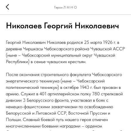
Герои Л М Н О
Николаев Георгий Николаевич
Георгий Николаевич Николаев родился 25 марта 1926 г. в
деревне Чиршкасы Чебоксарского района Чувашской АССР
(ныне – Чебоксарский муниципальный округ Чувашской
Республики) в семье чувашских крестьян.
После окончания строительного факультета Чебоксарского
энергетического техникума (ныне – Чебоксарский
политехнический техникум) в октябре 1943 г. был призван в
армию. Служил в 401 артиллерийском полку 780 стрелковой
дивизии 3 Белорусского фронта, участвовал в боях с
немецко-фашистскими захватчиками по освобождению
Белорусской и Литовской ССР, Восточной Пруссии и
Польши. Славный боевой путь нашего героя отмечен
многочисленными боевыми наградами – орденом