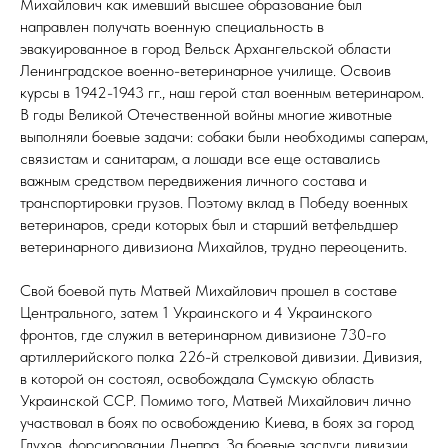
Михайлович как имевший высшее образование был
направлен получать военную специальность в
эвакуированное в город Вельск Архангельской области
Ленинградское военно-ветеринарное училище. Освоив
курсы в 1942-1943 гг., наш герой стал военным ветеринаром.
В годы Великой Отечественной войны многие животные
выполняли боевые задачи: собаки были необходимы саперам,
связистам и санитарам, а лошади все еще оставались
важным средством передвижения личного состава и
транспортировки грузов. Поэтому вклад в Победу военных
ветеринаров, среди которых был и старший ветфельдшер
ветеринарного дивизиона Михайлов, трудно переоценить.
Свой боевой путь Матвей Михайлович прошел в составе
Центрального, затем 1 Украинского и 4 Украинского
фронтов, где служил в ветеринарном дивизионе 730-го
артиллерийского полка 226-й стрелковой дивизии. Дивизия,
в которой он состоял, освобождала Сумскую область
Украинской ССР. Помимо того, Матвей Михайлович лично
участвовал в боях по освобождению Киева, в боях за город
Глухов, форсировании Днепра. За боевые заслуги дивизии