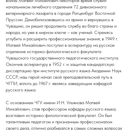
войны Матвей Михайлович некоторое время служил
начальником лечебного отделения 72 дивизионного
ветеринарного лазарета в городе Ратценбург Восточной
Пруссии. Демобилизовавшись из армии и вернувшись в
Чувашию, он решил продолжить службу во благо страны и
народа, но уже в мирном ключе – как ученый. Стремясь
углубить и расширить профессиональные знания, в 1949 г.
Матвей Михайлович поступил в аспирантуру на русское
отделение историко-филологического факультета
Чувашского государственного педагогического института.
Окончив аспирантуру в 1952 г. и защитив кандидатскую
диссертацию при институте русского языка Академии Наук
СССР, наш герой начал свой преподавательский путь в
ЧГПИ, вплоть до 1967 г. являясь заведующим кафедрой
русского языка.
С основанием ЧГУ имени И.Н. Ульянова Матвей
Михайлович, став профессором кафедры русского языка,
возглавил историко-филологический факультет. Он был
талантливым педагогом и признанным профессионалом
своего дела, отлично разбирался в самых сложных вопросах