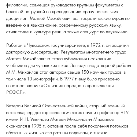
филологии, совмещая руководство крупным факультетом с
большой нагрузкой по преподаванию сразу нескольких
дисциплин. Матвей Михайлович вел теоретические курсы по
введению в языкознание, современному русскому языку,
стилистике и культуре речи, а также спецкурс по двуязычию.
Работая в Чувашском госуниверситете, в 1972 г. он защитил
докторскую диссертацию. Результатом многолетнего труда
Матвея Михайловича стала публикация нескольких
учебников для чувашских школ. За годы плодотворной работы
М.М. Михайлов стал автором свыше 150 научных трудов, в
том числе 10 монографий. В 1977 г. ему было присвоено
почетное звание «Отличник народного просвещения
РСФСР».
Ветеран Великой Отечественной войны, старший военный
ветфельдшер, доктор филологических наук и профессор ЧГУ
имени И.Н. Ульянова Матвей Михайлович Михайлов
скончался в 1995 г., оставив после себя поколения потомков,
обязанных жизнью его ратным подвигам, и тысячи