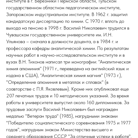
институте в г. Березники Пермской области, Тульском
государственном областном педагогическом институте,
Запорожском индустриальном институте. В 1962 г. защитил
кандидатскую диссертацию по химии. С 1970 г. вплоть до
выхода на пенсию в 1998 г. Василий Николаевич трудился в
Чувашском государственном университете им. И.Н.
Ульянова – сначала в должности доцента, а в 1984 г. и
профессора кафедры аналитической химии. По результатам
научных работ в научно-исследовательском институте и в
вузах В.Н. Тихонов написал три монографии: "Аналитическая
химия алюминия" (1971 г., переведена на английский язык и
издана в США), "Аналитическая химия магния" (1973 г.),
"Определение алюминия в металлах и сплавах" (в
соавторстве с П.Я. Яковлевым). Кроме них опубликовал еще
207 печатных трудов и 10 методических указаний. За время
работы в университете выпустил около 160 дипломников. За
трудовые заслуги Василий Николаевич был награжден
медалью "Ветеран труда" (1985), нагрудными знаками
"Победителю социалистического соревнования 1975 и 1977
годов", нагрудным знаком Министерства высшего и
среднего образования СССР "За отличные успехи в работе".