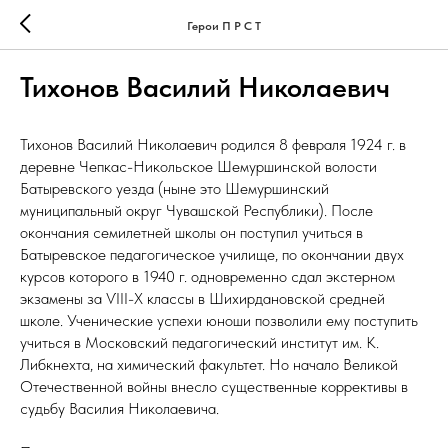
Герои П Р С Т
Тихонов Василий Николаевич
Тихонов Василий Николаевич родился 8 февраля 1924 г. в
деревне Чепкас-Никольское Шемуршинской волости
Батыревского уезда (ныне это Шемуршинский
муниципальный округ Чувашской Республики). После
окончания семилетней школы он поступил учиться в
Батыревское педагогическое училище, по окончании двух
курсов которого в 1940 г. одновременно сдал экстерном
экзамены за ѴІІІ-Х классы в Шихирдановской средней
школе. Ученические успехи юноши позволили ему поступить
учиться в Московский педагогический институт им. К.
Либкнехта, на химический факультет. Но начало Великой
Отечественной войны внесло существенные коррективы в
судьбу Василия Николаевича.