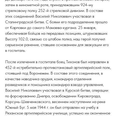
затем в минометной роте, принадлежавшим 924-му
стрелковому полку 252-й стрелковой дивизии. В составе
этих соединений Василий Николаевич участвовал в
Сталинградской битве. С боями его подразделение прошло
от Карповки до самого Мамаева кургана. 25 января,
обеспечивая бойцов на передовых позициях, штурмовавших
Высоту 102.0, связью со штабом полка, наш герой получил
серьезное ранение, ставшее основанием для эвакуации его
в госпиталь.
После излечения в госпитале боец Тихонов был направлен в
452-й истребительно-противотанковый артиллерийский полк,
стоявший под Воронежем. В составе этого соединения, в
качестве наводчика орудия, командира отделения
разведчиков и помощника командира взвода управления,
Василий Николаевич участвовал в Курской битве, операции
по форсированию Днепра, освобождении Кировограда,
Корсунь-Шевченковского, весеннем наступлении на реке
Южный Буг. 5 мая 1944 г. он был отправлен на учебу в
Рязанское артиллерийское училище, успешно им оконченное