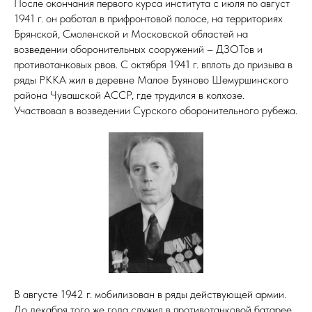
После окончания первого курса института с июля по август
1941 г. он работал в прифронтовой полосе, на территориях
Брянской, Смоленской и Московской областей на
возведении оборонительных сооружений – ДЗОТов и
противотанковых рвов. С октября 1941 г. вплоть до призыва в
ряды РККА жил в деревне Малое Буяново Шемуршинского
района Чувашской АССР, где трудился в колхозе.
Участвовал в возведении Сурского оборонительного рубежа.
В августе 1942 г. мобилизован в ряды действующей армии.
До декабря того же года служил в противотанковой батарее,