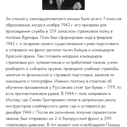
За спиной у семнадцатилетнего юноши было всего 7 классов
образования, когда в ноябре 1943 г. его призвали для
прохождения службы в 359 запасном стрелковом полку в
посёлке Вурнары. Полк был сформирован ещё в феврале
1942 г. и за время своего существования сумел подготовить
и отправить на фронт десятки тысяч бойцов и командиров
Красной армии. Там готовили младших командиров
стрелковых рот, пулеметчиков и истребителей танков, учили
разбирать и собирать оружие, проводили учебные стрельбы,
занятия по физической и строевой подготовка, занятия по
химзащите и топографии. Именно поэтому в отметках об
обучении призывников у Руссакова стоят три буквы – ПТР, то
есть противотанковое ружьё. В 1944 г. полк направили в
Москву, где Семён Григорьевич попал в цетральную школу
инструкторов снайперского дела, где и оставался до
декабря 1944 г. После ее окончания, получив сержантское
звание, был отправлен на 2-й Белорусский фронт, в 399
стрелковую дивизию. В тот момент она освобождала Польшу