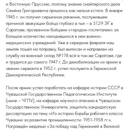
и Восточную Пруссию, поэтому знание снайперского дела
Семёна Григорьевича пришлось как нельзя кстати. В январе
1945 г. он получил серьезное ранение, послужившее
причиной эвакуации бойца глубоко в тыл – в 5129 ЭГ в
Саратове, прозванном бойцами «городом-госпиталем» за
большое количество находившихся в нем военно-
медицинских учреждений. Уже в середине февраля наш
земляк пошёл на поправку, был выписан и направлен на
службу на военный склад №178 всё в том же Саратове, где
и трудился до самого 1947 г. До демобилизации из армии в
звании сержанта в 1952 г. успел послужить в Германской
Демократической Республике.
После армии успел поработать на кафедре истории СССР в
Чувашской Государственном Педагогическом Институте
(ныне – ЧГПУ), на кафедре научного атеизма в Чувашском
Государственном Университете, защитить кандидатскую
диссертацию на тему «Из истории борьбы рабочего класса
Чувашии за развитие промышленности: 1951-1958 гг.».
Награждён медалью «За победу над Германией в Великой