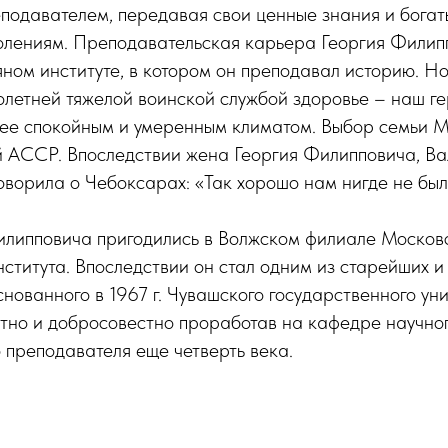
еподавателем, передавая свои ценные знания и бога
олениям. Преподавательская карьера Георгия Филип
ном институте, в котором он преподавал историю. Но
олетней тяжелой воинской службой здоровье – наш г
лее спокойным и умеренным климатом. Выбор семьи М
й АССР. Впоследствии жена Георгия Филипповича, В
оворила о Чебоксарах: «Так хорошо нам нигде не был
илипповича пригодились в Волжском филиале Москов
нститута. Впоследствии он стал одним из старейших 
нованного в 1967 г. Чувашского государственного ун
стно и добросовестно проработав на кафедре научно
 преподавателя еще четверть века.