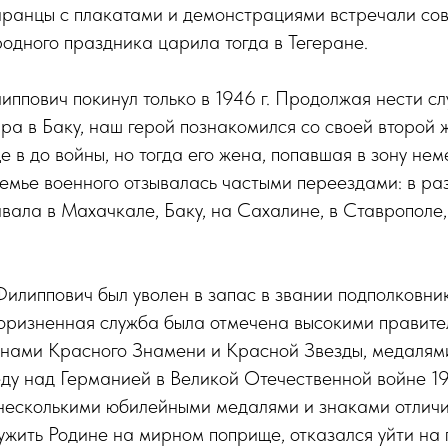
иранцы с плакатами и демонстрациями встречали сове
одного праздника царила тогда в Тегеране.
ппович покинул только в 1946 г. Продолжая нести сл
ра в Баку, наш герой познакомился со своей второй 
е в до войны, но тогда его жена, попавшая в зону нем
семье военного отзывалась частыми переездами: в ра
ала в Махачкале, Баку, на Сахалине, в Ставрополе,
 Филиппович был уволен в запас в звании подполковник
коризненная служба была отмечена высокими правит
нами Красного Знамени и Красной Звезды, медалям
еду над Германией в Великой Отечественной войне 194
 несколькими юбилейными медалями и знаками отличи
ужить Родине на мирном поприще, отказался уйти на 