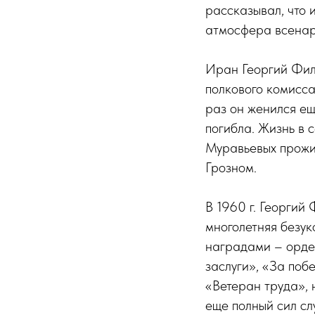
рассказывал, что 
атмосфера всенар
Иран Георгий Фили
полкового комисса
раз он женился ещ
погибла. Жизнь в 
Муравьевых прожив
Грозном.
В 1960 г. Георгий
многолетняя безу
наградами – орде
заслуги», «За поб
«Ветеран труда»,
еще полный сил сл