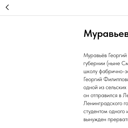
Муравьев
Муравьёв Георгий
губернии (ныне См
школу фабрично-за
Георгий Филиппови
одной из сельских
он отправился в Л
Ленинградского го
студентом одного 
вынужден прервать