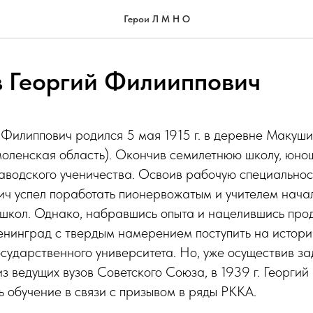
Герои Л М Н О
 Георгий Филииппович
 Филиппович родился 5 мая 1915 г. в деревне Макуш
оленская область). Окончив семилетнюю школу, юнош
водского ученичества. Освоив рабочую специальност
ч успел поработать пионервожатым и учителем начал
 школ. Однако, набравшись опыта и нацелившись про
енинград с твердым намерением поступить на истори
сударственного университета. Но, уже осуществив за
из ведущих вузов Советского Союза, в 1939 г. Георги
 обучение в связи с призывом в ряды РККА.