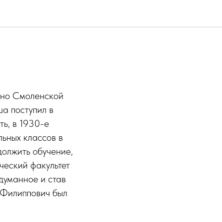
ино Смоленской
а поступил в
ь, в 1930-е
ьных классов в
должить обучение,
ческий факультет
думанное и став
й Филиппович был