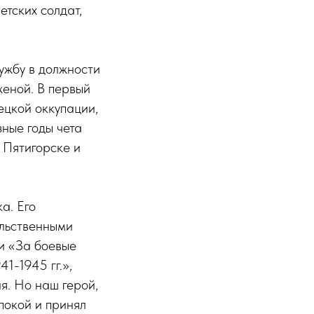
тских солдат,
ужбу в должности
женой. В первый
ецкой оккупации,
зные годы чета
 Пятигорске и
а. Его
ельственными
и «За боевые
1-1945 гг.»,
я. Но наш герой,
покой и принял