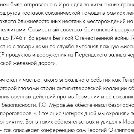
ие» было отправлено в Иран для защиты южных гран
ршрутов поставок союзнической помощи в рамках ле
ахвата ближневосточных нефтяных месторождений на
ателлитами. Совместный советско-британской вооруж
 до 1946 г. Во время Великой Отечественной войны 
стно с товарищами по службе выполнял важную мисс
Р продуктов и вооружения из Персидского залива че
ской железной дороги.
ч стал и частью такого эпохального события как Тег
которой главами стран антигитлеровской коалиции о
ния военных действий против Германии и её союзник
 безопасности. Г.Ф. Муравьёв обеспечивал безопасн
 переговоров. «В течение четырех дней мы охраняли 
оприятие. Вот в таких обстоятельствах и увидел я Ио
- так описывает конференцию сам Георгий Филиппов