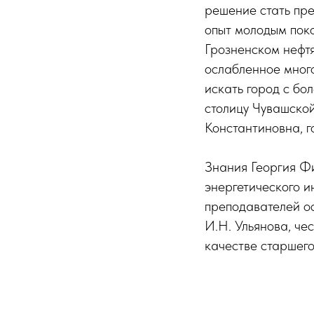
решение стать пр
опыт молодым пок
Грозненском нефтя
ослабленное мног
искать город с бо
столицу Чувашско
Константиновна, г
Знания Георгия Ф
энергетического и
преподавателей ос
И.Н. Ульянова, че
качестве старшего