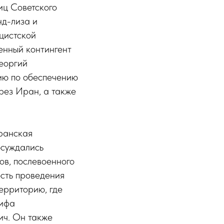
иц Советского
нд-лиза и
цистской
енный контингент
Георгий
ию по обеспечению
рез Иран, а также
еранская
бсуждались
ов, послевоенного
ость проведения
территорию, где
сифа
ич. Он также