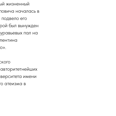
тый жизненный
повича началась в
 подвело его
ерой был вынужден
уравьевых пал на
алентина
о».
ского
и авторитетнейших
иверситета имени
го атеизма в