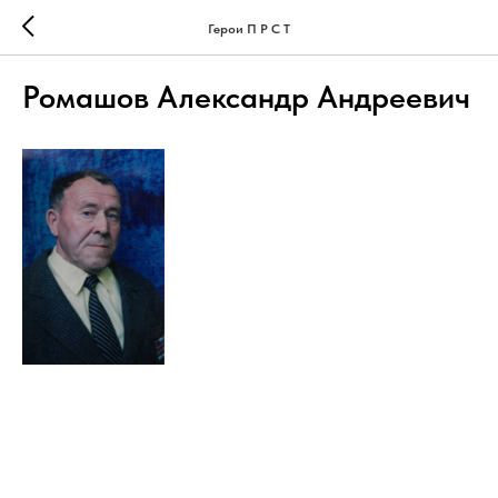
Герои П Р С Т
Ромашов Александр Андреевич