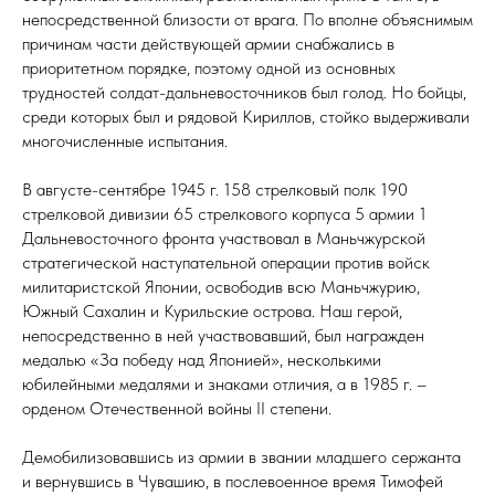
непосредственной близости от врага. По вполне объяснимым
причинам части действующей армии снабжались в
приоритетном порядке, поэтому одной из основных
трудностей солдат-дальневосточников был голод. Но бойцы,
среди которых был и рядовой Кириллов, стойко выдерживали
многочисленные испытания.
В августе-сентябре 1945 г. 158 стрелковый полк 190
стрелковой дивизии 65 стрелкового корпуса 5 армии 1
Дальневосточного фронта участвовал в Маньчжурской
стратегической наступательной операции против войск
милитаристской Японии, освободив всю Маньчжурию,
Южный Сахалин и Курильские острова. Наш герой,
непосредственно в ней участвовавший, был награжден
медалью «За победу над Японией», несколькими
юбилейными медалями и знаками отличия, а в 1985 г. –
орденом Отечественной войны II степени.
Демобилизовавшись из армии в звании младшего сержанта
и вернувшись в Чувашию, в послевоенное время Тимофей